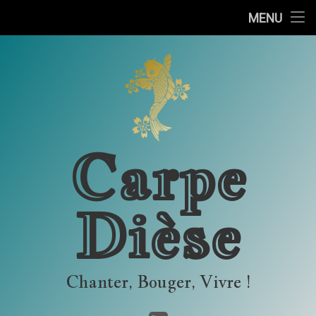
Accueil
MENU
Skip
Outils
to
content
Concerts
Carpe
Dièse
Chanter, Bouger, Vivre !