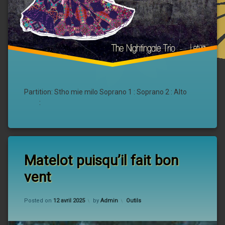
Partition: Stho mie milo Soprano 1 : Soprano 2 : Alto
:
Matelot puisqu’il fait bon
vent
Updated on
12 avril 2025
Categories:
Posted on
12 avril 2025
by
Admin
Outils