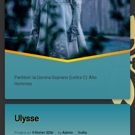
Partition: la Llorona Soprano (Lettre C): Alto :
Hommes :
Ulysse
Updated on
9 février 2026
Categories:
Posted on
9 février 2026
by
Admin
Outils