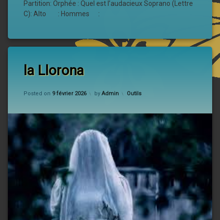
Partition: Orphée : Quel est l’audacieux Soprano (Lettre
C): Alto : Hommes :
la Llorona
Updated on
9 février 2026
Categories:
Posted on
9 février 2026
by
Admin
Outils