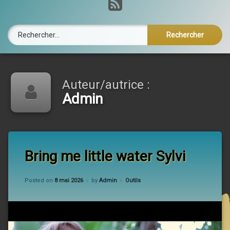
RSS
Rechercher :
Auteur/autrice :
Admin
Bring me little water Sylvi
Updated on
8 mai 2026
Categories:
Posted on
8 mai 2026
by
Admin
Outils