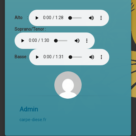
Alto :
Soprano/Tenor :
Basse :
Admin
carpe-diese.fr