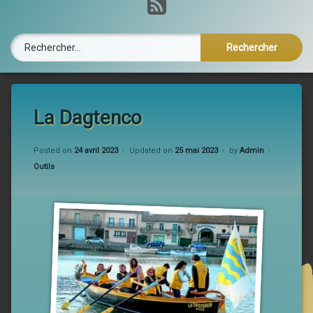
RSS
Rechercher :
La Dagtenco
Posted on
24 avril 2023
Updated on
25 mai 2023
by
Admin
Categories:
Outils