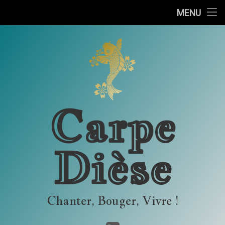
Accueil
MENU
Skip
Outils
to
content
Concerts
Carpe
Dièse
Chanter, Bouger, Vivre !