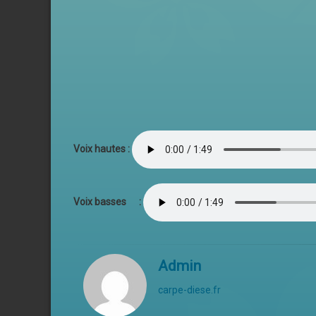
Voix hautes :
Voix basses :
Admin
carpe-diese.fr