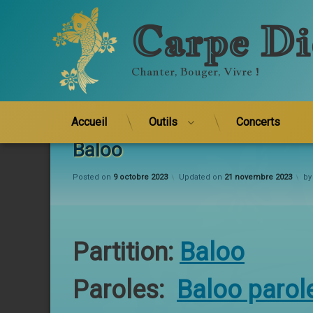
Carpe Di
Chanter, Bouger, Vivre !
Skip
to
Accueil
Outils
Concerts
content
Baloo
Posted on
9 octobre 2023
Updated on
21 novembre 2023
b
Partition:
Baloo
Paroles:
Baloo parol